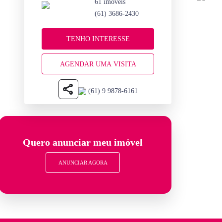
61 imoveis
(61) 3686-2430
TENHO INTERESSE
AGENDAR UMA VISITA
share
(61) 9 9878-6161
Quero anunciar meu imóvel
ANUNCIAR AGORA